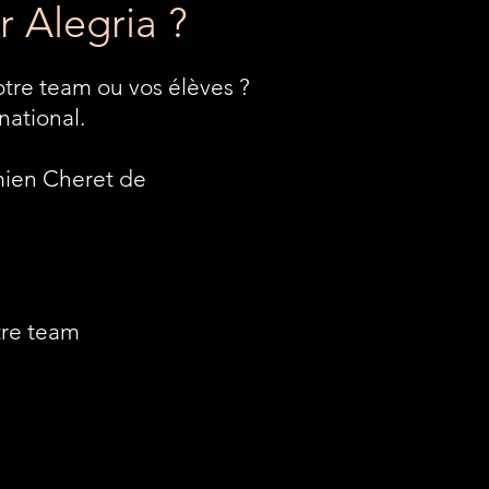
 Alegria ?
otre team ou vos élèves ?
national.
mien Cheret de
tre team
.