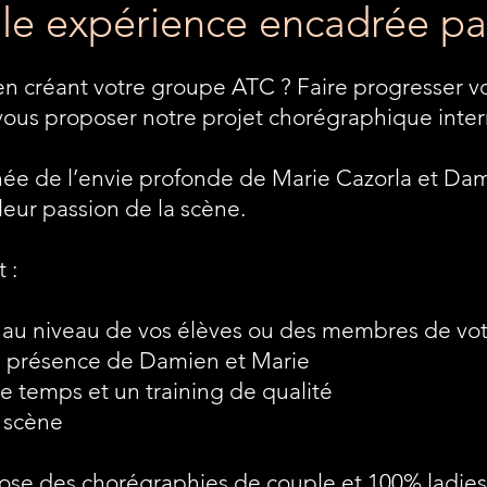
le expérience encadrée par
en créant votre groupe ATC ? Faire progresser v
us proposer notre projet chorégraphique inter
née de l’envie profonde de Marie Cazorla et Da
leur passion de la scène.
 :
au niveau de vos élèves ou des membres de vo
n présence de Damien et Marie
le temps et un training de qualité
r scène
ose des chorégraphies de couple et 100% ladies