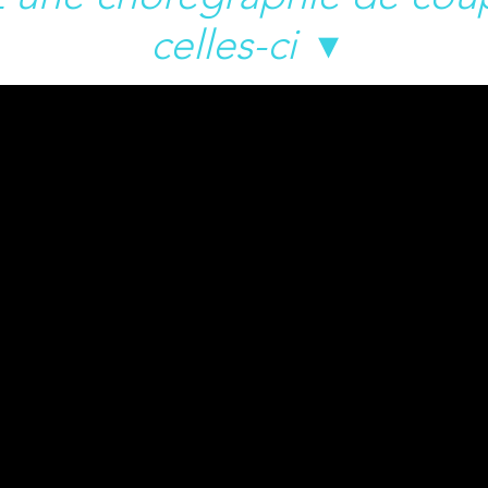
celles-ci
▾