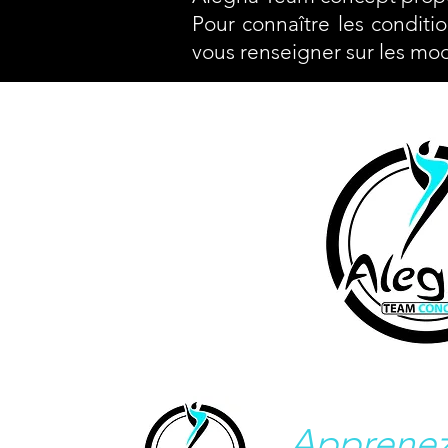
Pour connaître les conditi
vous renseigner sur les mod
Apprenez